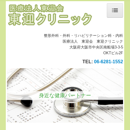
ホーム
当院について
整形外科・外科・リハビリテーション科・内科
医療法人 東迎会 東迎クリニック
診療案内
大阪府大阪市中央区南船場3-3-5
OKTビル2F
元気ラボ
TEL:
06-6281-1552
地図、交通案内
個人情報保護方針
書面掲示事項
身近な健康パートナー