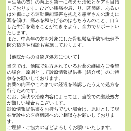
＝生活の質）の向上を第一に考えた治療とケアを目指
・ご家族に骨粗鬆症や骨折歴のある方
しております。ひどい腰痛や肩こり、関節痛、あるい
【費用】
は外傷による運動機能障害を抱える患者さんの訴えに
耳を傾け、痛みを和らげるのはもちろんのこと、自立
保険診療：約1,500円（3割負担の場合）
した生活を送ることができるよう、全力でサポートい
自費検査：5,000円
たします。
保険診療・自費診療ともに対応しております。お気軽
また、中高年の方を対象にした骨粗鬆症予防や転倒予
にご相談ください。
防の指導や相談も実施しております。
【他院からの引継ぎ処方について】
■
2026.02.04...専門医外来のご案内
当院では、他院で処方されているお薬の継続をご希望
肩・膝・足の痛みを中心とした専門医外来を開始しま
の場合、原則として診療情報提供書（紹介状）のご持
した。
参をお願いしております。
なかなか改善しない痛みや、日常生活でお困りの症状
お薬の内容やこれまでの経過を確認したうえで処方を
について、専門的な視点で診療を行います。
行うためです。
なお、病状や治療内容によっては、当院での継続処方
が難しい場合もございます。
＜膝の専門外来＞
診療情報提供書をお持ちでない場合は、原則として現
・奇数週の火曜日 16：00～18：30
在受診中の医療機関へのご相談をお願いしておりま
す。
＜肩の専門外来＞
ご理解・ご協力のほどよろしくお願いいたします。