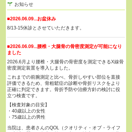
お知らせ
■
2026.06.09...お盆休み
8/13-15休診とさせていただきます。
■2026.06.09...
腰椎・大腿骨の骨密度測定が可能になり
ました
2026.6月より腰椎・大腿骨の骨密度を測定できるX線骨
密度測定装置を導入しました。
これまでの前腕測定と比べ、骨折しやすい部位を直接
評価できるため、骨粗鬆症の診断や骨折リスクをより
正確に判定できます。骨折予防や治療方針の検討に役
立つ検査です。
【検査対象の目安】
・40歳以上の女性
・75歳以上の男性
・閉経後の女性
当院は、患者さんのQOL（クオリティ・オブ・ライフ
・過去に骨折したことがある方