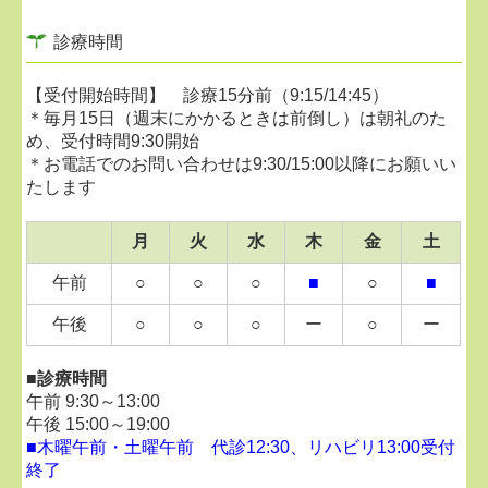
・奇数週の金曜日 15:00～18:30
診療時間
足の専門外来につきましては、診療日は不定期となっ
ております。
【受付開始時間】 診療15分前（9:15/14:45）
最新の診察日程は、院内掲示おそびLINEにてご案内し
＊毎月15日（週末にかかるときは前倒し）は朝礼のた
ております。
め、受付時間9:30開始
お気軽にお電話でお問い合わせください。
＊お電話でのお問い合わせは9:30/15:00以降にお願いい
たします
■
2026.02.04...混み具合について
月
火
水
木
金
土
当院は比較的、待ち時間が多いクリニックとなって
おりますので、時間に十分な余裕をもってお越しく
午前
○
○
○
■
○
■
ださい。
途中退室も可能です。順番や目安時間などは、受付
午後
○
○
○
ー
○
ー
へお気軽にお声かけください。
天候がすぐれない日は、比較的空いていることが多
■診療時間
いです。
午前 9:30～13:00
代診時は比較的スムーズにご案内できることが多い
午後 15:00～19:00
です。
■
木曜午前・土曜午前 代診12:30、リハビリ13:00受付
最新の診察担当医師は、
公式LINE（LINE
終了
VOOM）
、
Instagram
にてご確認ください。