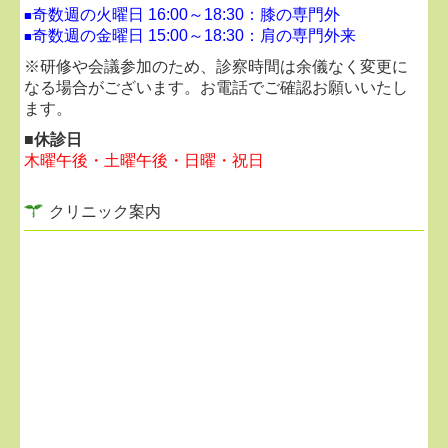
奇数週の火曜日 16:00～18:30：膝の専門外
■
奇数週の金曜日 15:00～18:30：
肩の専門外来
■
■
2026.02.04...LINEによる問い合わせについて
※研修や会議参加のため、診察時間は余儀なく変更に
返信にお時間いただくことがございます。
なる場合がございます。お電話でご確認お願いいたし
お急ぎの方は、診療時間内にお電話でお問い合わせく
ます。
ださい。
■休診日
木曜午後・土曜午後・日曜・祝日
■
2026.02.04...採用情報
クリニック案内
ご興味ありましたらお気軽にお問い合わせください。
リハビリ助手：パート週3日～（午後歓迎）
マッサージ師：パート 週1日～
医療事務：
正社員 /
パート 週3日～ （午後診
療・土曜勤務歓迎）
診療助手：
正社員 /
パート （午後勤務歓迎）
看護師：パート （午後診療歓迎）