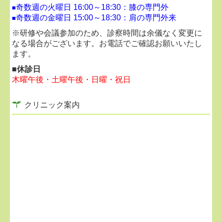
奇数週の火曜日 16:00～18:30：膝の専門外
■
奇数週の金曜日 15:00～18:30：
肩の専門外来
■
■
2026.02.04...LINEによる問い合わせについて
※研修や会議参加のため、診察時間は余儀なく変更に
返信にお時間いただくことがございます。
なる場合がございます。お電話でご確認お願いいたし
お急ぎの方は、診療時間内にお電話でお問い合わせく
ます。
ださい。
■休診日
木曜午後・土曜午後・日曜・祝日
■
2026.02.04...採用情報
クリニック案内
ご興味ありましたらお気軽にお問い合わせください。
リハビリ助手：パート週3日～（午後歓迎）
マッサージ師：パート 週1日～
医療事務：
正社員 /
パート 週3日～ （午後診
療・土曜勤務歓迎）
診療助手：
正社員 /
パート （午後勤務歓迎）
看護師：パート （午後診療歓迎）