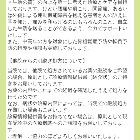
＝生活の質）の向上を第一に考えた治療とケアを目指
・ご家族に骨粗鬆症や骨折歴のある方
しております。ひどい腰痛や肩こり、関節痛、あるい
【費用】
は外傷による運動機能障害を抱える患者さんの訴えに
耳を傾け、痛みを和らげるのはもちろんのこと、自立
保険診療：約1,500円（3割負担の場合）
した生活を送ることができるよう、全力でサポートい
自費検査：5,000円
たします。
保険診療・自費診療ともに対応しております。お気軽
また、中高年の方を対象にした骨粗鬆症予防や転倒予
にご相談ください。
防の指導や相談も実施しております。
【他院からの引継ぎ処方について】
■
2026.02.04...専門医外来のご案内
当院では、他院で処方されているお薬の継続をご希望
肩・膝・足の痛みを中心とした専門医外来を開始しま
の場合、原則として診療情報提供書（紹介状）のご持
した。
参をお願いしております。
なかなか改善しない痛みや、日常生活でお困りの症状
お薬の内容やこれまでの経過を確認したうえで処方を
について、専門的な視点で診療を行います。
行うためです。
なお、病状や治療内容によっては、当院での継続処方
が難しい場合もございます。
＜膝の専門外来＞
診療情報提供書をお持ちでない場合は、原則として現
・奇数週の火曜日 16：00～18：30
在受診中の医療機関へのご相談をお願いしておりま
す。
＜肩の専門外来＞
ご理解・ご協力のほどよろしくお願いいたします。