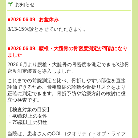
お知らせ
■
2026.06.09...お盆休み
8/13-15休診とさせていただきます。
■2026.06.09...
腰椎・大腿骨の骨密度測定が可能になり
ました
2026.6月より腰椎・大腿骨の骨密度を測定できるX線骨
密度測定装置を導入しました。
これまでの前腕測定と比べ、骨折しやすい部位を直接
評価できるため、骨粗鬆症の診断や骨折リスクをより
正確に判定できます。骨折予防や治療方針の検討に役
立つ検査です。
【検査対象の目安】
・40歳以上の女性
・75歳以上の男性
・閉経後の女性
当院は、患者さんのQOL（クオリティ・オブ・ライフ
・過去に骨折したことがある方