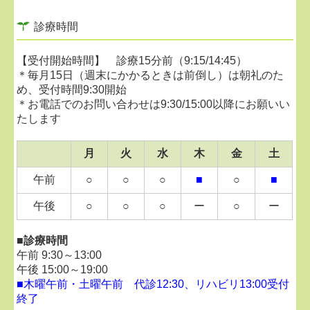
・奇数週の金曜日 15:00～18:30
診療時間
足の専門外来につきましては、診療日は不定期となっ
ております。
【受付開始時間】 診療15分前（9:15/14:45）
最新の診察日程は、院内掲示おそびLINEにてご案内し
＊毎月15日（週末にかかるときは前倒し）は朝礼のた
ております。
め、受付時間9:30開始
お気軽にお電話でお問い合わせください。
＊お電話でのお問い合わせは9:30/15:00以降にお願いい
たします
■
2026.02.04...混み具合について
月
火
水
木
金
土
当院は比較的、待ち時間が多いクリニックとなって
おりますので、時間に十分な余裕をもってお越しく
午前
○
○
○
■
○
■
ださい。
途中退室も可能です。順番や目安時間などは、受付
午後
○
○
○
ー
○
ー
へお気軽にお声かけください。
天候がすぐれない日は、比較的空いていることが多
■診療時間
いです。
午前 9:30～13:00
代診時は比較的スムーズにご案内できることが多い
午後 15:00～19:00
です。
■
木曜午前・土曜午前 代診12:30、リハビリ13:00受付
最新の診察担当医師は、
公式LINE（LINE
終了
VOOM）
、
Instagram
にてご確認ください。