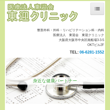
ホーム
当院について
整形外科・外科・リハビリテーション科・内科
医療法人 東迎会 東迎クリニック
診療案内
大阪府大阪市中央区南船場3-3-5
OKTビル2F
元気ラボ
TEL:
06-6281-1552
地図、交通案内
個人情報保護方針
書面掲示事項
身近な健康パートナー