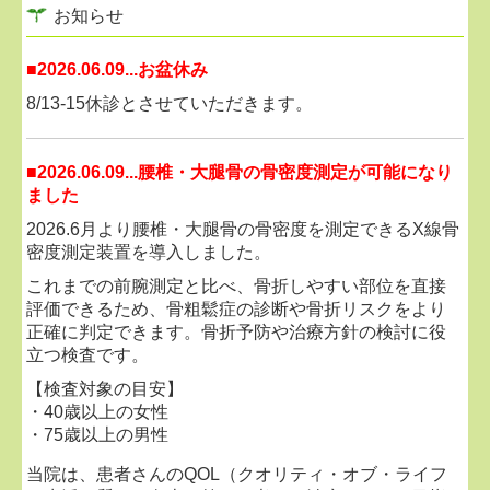
お知らせ
■
2026.06.09...お盆休み
8/13-15休診とさせていただきます。
■2026.06.09...
腰椎・大腿骨の骨密度測定が可能になり
ました
2026.6月より腰椎・大腿骨の骨密度を測定できるX線骨
密度測定装置を導入しました。
これまでの前腕測定と比べ、骨折しやすい部位を直接
評価できるため、骨粗鬆症の診断や骨折リスクをより
正確に判定できます。骨折予防や治療方針の検討に役
立つ検査です。
【検査対象の目安】
・40歳以上の女性
・75歳以上の男性
・閉経後の女性
当院は、患者さんのQOL（クオリティ・オブ・ライフ
・過去に骨折したことがある方