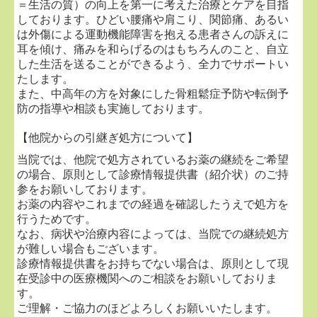
＝生活の質）の向上を第一に考えた治療とケアを目指
・ご家族に骨粗鬆症や骨折歴のある方
しております。ひどい腰痛や肩こり、関節痛、あるい
【費用】
は外傷による運動機能障害を抱える患者さんの訴えに
耳を傾け、痛みを和らげるのはもちろんのこと、自立
保険診療：約1,500円（3割負担の場合）
した生活を送ることができるよう、全力でサポートい
自費検査：5,000円
たします。
保険診療・自費診療ともに対応しております。お気軽
また、中高年の方を対象にした骨粗鬆症予防や転倒予
にご相談ください。
防の指導や相談も実施しております。
【他院からの引継ぎ処方について】
■
2026.02.04...専門医外来のご案内
当院では、他院で処方されているお薬の継続をご希望
肩・膝・足の痛みを中心とした専門医外来を開始しま
の場合、原則として診療情報提供書（紹介状）のご持
した。
参をお願いしております。
なかなか改善しない痛みや、日常生活でお困りの症状
お薬の内容やこれまでの経過を確認したうえで処方を
について、専門的な視点で診療を行います。
行うためです。
なお、病状や治療内容によっては、当院での継続処方
が難しい場合もございます。
＜膝の専門外来＞
診療情報提供書をお持ちでない場合は、原則として現
・奇数週の火曜日 16：00～18：30
在受診中の医療機関へのご相談をお願いしておりま
す。
＜肩の専門外来＞
ご理解・ご協力のほどよろしくお願いいたします。