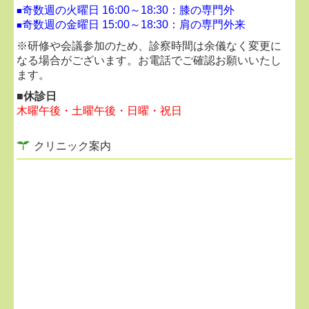
奇数週の火曜日 16:00～18:30：膝の専門外
■
奇数週の金曜日 15:00～18:30：
肩の専門外来
■
■
2026.02.04...LINEによる問い合わせについて
※研修や会議参加のため、診察時間は余儀なく変更に
返信にお時間いただくことがございます。
なる場合がございます。お電話でご確認お願いいたし
お急ぎの方は、診療時間内にお電話でお問い合わせく
ます。
ださい。
■休診日
木曜午後・土曜午後・日曜・祝日
■
2026.02.04...採用情報
クリニック案内
ご興味ありましたらお気軽にお問い合わせください。
リハビリ助手：パート週3日～（午後歓迎）
マッサージ師：パート 週1日～
医療事務：
正社員 /
パート 週3日～ （午後診
療・土曜勤務歓迎）
診療助手：
正社員 /
パート （午後勤務歓迎）
看護師：パート （午後診療歓迎）