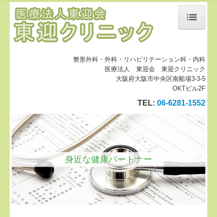
ホーム
当院について
整形外科・外科・リハビリテーション科・内科
医療法人 東迎会 東迎クリニック
診療案内
大阪府大阪市中央区南船場3-3-5
OKTビル2F
元気ラボ
TEL:
06-6281-1552
地図、交通案内
個人情報保護方針
書面掲示事項
身近な健康パートナー