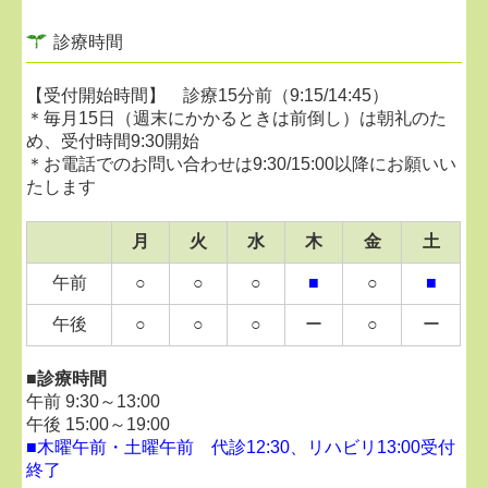
・奇数週の金曜日 15:00～18:30
診療時間
足の専門外来につきましては、診療日は不定期となっ
ております。
【受付開始時間】 診療15分前（9:15/14:45）
最新の診察日程は、院内掲示おそびLINEにてご案内し
＊毎月15日（週末にかかるときは前倒し）は朝礼のた
ております。
め、受付時間9:30開始
お気軽にお電話でお問い合わせください。
＊お電話でのお問い合わせは9:30/15:00以降にお願いい
たします
■
2026.02.04...混み具合について
月
火
水
木
金
土
当院は比較的、待ち時間が多いクリニックとなって
おりますので、時間に十分な余裕をもってお越しく
午前
○
○
○
■
○
■
ださい。
途中退室も可能です。順番や目安時間などは、受付
午後
○
○
○
ー
○
ー
へお気軽にお声かけください。
天候がすぐれない日は、比較的空いていることが多
■診療時間
いです。
午前 9:30～13:00
代診時は比較的スムーズにご案内できることが多い
午後 15:00～19:00
です。
■
木曜午前・土曜午前 代診12:30、リハビリ13:00受付
最新の診察担当医師は、
公式LINE（LINE
終了
VOOM）
、
Instagram
にてご確認ください。